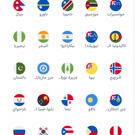
مونتسيرات
موزمبيق
ناميبيا
ناورو
نيبال
كاليدونيا الجديدة
نيوزيلندا
نيكاراجوا
النيجر
نيجيريا
النرويج
نيوا
جزيرة نورفوك
جزر ماريانا الشمالية
باكستان
جزر البتكارين
بالاو
بنما
بابوا-غينيا الجديدة
باراجواي