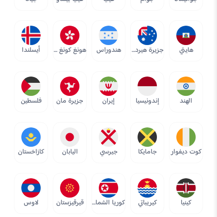
هايتي
جزيرة هيرد وجزر ماكدونالد
هندوراس
هونغ كونغ SAR
أيسلندا
الهند
إندونيسيا
إيران
جزيرة مان
فلسطين
كوت ديفوار
جامايكا
جيرسي
اليابان
كازاخستان
كينيا
كيريباتي
كوريا الشمالية
قيرقيزستان
لاوس