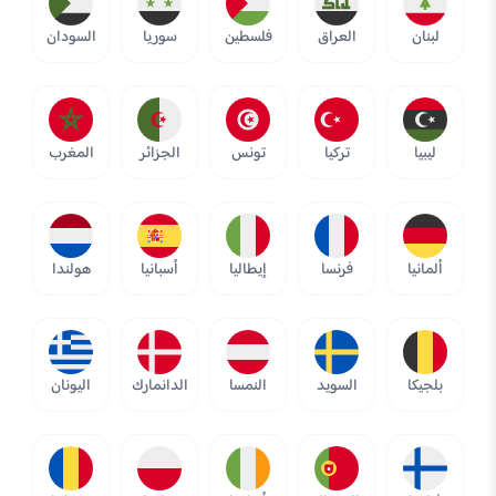
لبنان
العراق
فلسطين
سوريا
السودان
ليبيا
تركيا
تونس
الجزائر
المغرب
ألمانيا
فرنسا
إيطاليا
أسبانيا
هولندا
بلجيكا
السويد
النمسا
الدانمارك
اليونان