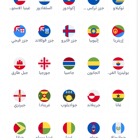
توكيلاو
جزر تركس وكايكوس
إكوادور
السلفادور
غينيا الاستوائية
إريتريا
إثيوبيا
جزر فايرو
جزر فوكلاند
جزر فيجي
بولينزيا الفرنسية
الجابون
جامبيا
جورجيا
جبل طارق
غانا
جرينلاند
جواديلوب
غرينادا
جيرنزي
جواتيمالا
جوام
غينيا
غينيا بيساو
جيانا