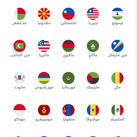
ليسوتو
ليبيريا
لختنشتاين
مقدونيا
مدغشقر
جزر مارشال
ماكاو
مالاوي
ماليزيا
جزر المالديف
مالي
مارتينيك
موريتانيا
موريشيوس
مايوت
المكسيك
مولدوفا
منغوليا
مونتينيغرو
موناكو