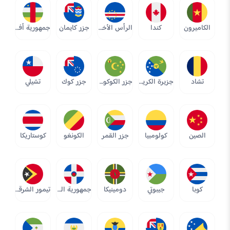
الكاميرون
كندا
الرأس الأخضر
جزر كايمان
جمهورية أفريقيا الوسطى
تشاد
جزيرة الكريسماس
جزر الكوكوس (كيلين)
جزر كوك
تشيلي
الصين
كولومبيا
جزر القمر
الكونغو
كوستاريكا
كوبا
جيبوتي
دومينيكا
جمهورية الدومينيكان
تيمور الشرقية