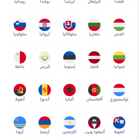
فنلندا
البرتغال
أيرلندا
بولندا
رومانيا
المجر
بلغاريا
سلوفاكيا
كرواتيا
سلوفينيا
ليتوانيا
لاتفيا
إستونيا
قبرص
مالطا
لوكسمبورج
أفغانستان
ألبانيا
أندورا
أنغولا
أنغويلا
أنتيغوا وبربودا
الأرجنتين
أرمينيا
أروبا