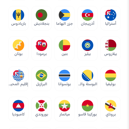
أستراليا
أذربيجان
جزر البهاما
بنجلاديش
باربادوس
بيلاروس
بيليز
بنين
برمودا
بوتان
بوليفيا
البوسنة والهرسك
بوتسوانا
البرازيل
إقليم المحيط الهندي البريطاني
بروناي
بوركينا فاسو
ميانمار
بوروندي
كامبوديا