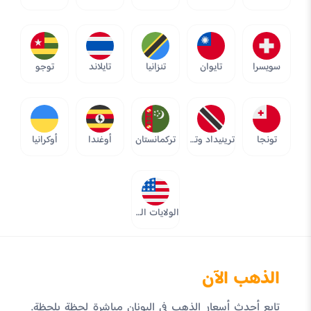
سويسرا
تايوان
تنزانيا
تايلاند
توجو
تونجا
ترينيداد وتوباجو
تركمانستان
أوغندا
أوكرانيا
الولايات المتحدة
الذهب الآن
تابع أحدث أسعار الذهب في اليونان مباشرة لحظة بلحظة.