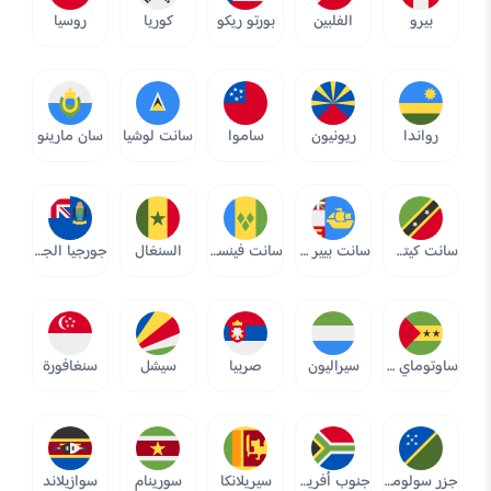
بيرو
الفلبين
بورتو ريكو
كوريا
روسيا
رواندا
ريونيون
ساموا
سانت لوشيا
سان مارينو
سانت كيتس ونيفيس
سانت بيير وميكولون
سانت فينسنت وجرينادينز
السنغال
جورجيا الجنوبية وجزر ساندويتش الجنوبية
ساوتوماي وبرينسيبا
سيراليون
صربيا
سيشل
سنغافورة
جزر سولومون
جنوب أفريقيا
سيريلانكا
سورينام
سوازيلاند