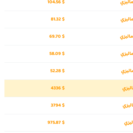
104.56 $
81.32 $
69.70 $
58.09 $
52.28 $
4336 $
3794 $
975.87 $