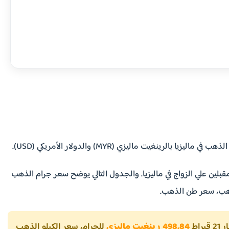
يت ماليزي (MYR) والدولار الأمريكي (USD).
قبلين علي الزواج في ماليزيا. والجدول التالي يوضح سعر جرام الذهب
راط
498.84 رينغيت ماليزي
للجرام، سعر الكيلو الذهب