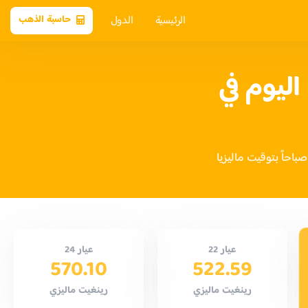
الرئيسية
الدول
حاسبة الذهب
ليوم في
عيار 22
عيار 24
570.10
522.59
رينغيت ماليزي
رينغيت ماليزي