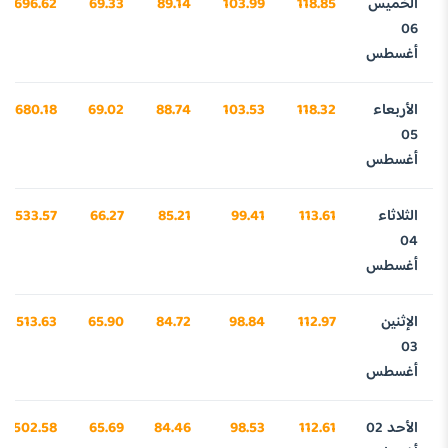
الخميس
118.85
103.99
89.14
69.33
3696.62
06
أغسطس
الأربعاء
118.32
103.53
88.74
69.02
3680.18
05
أغسطس
الثلاثاء
113.61
99.41
85.21
66.27
3533.57
04
أغسطس
الإثنين
112.97
98.84
84.72
65.90
3513.63
03
أغسطس
الأحد 02
112.61
98.53
84.46
65.69
3502.58