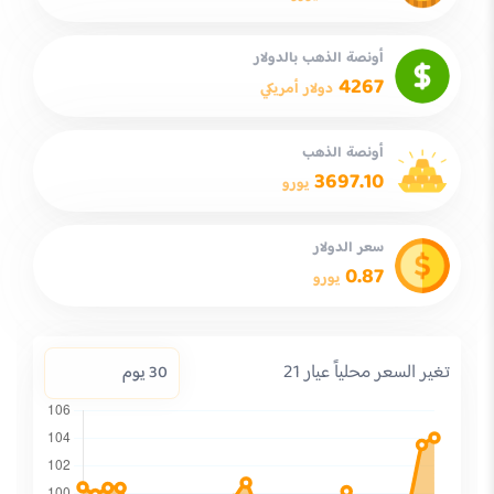
أونصة الذهب بالدولار
4267
دولار أمريكي
أونصة الذهب
3697.10
يورو
سعر الدولار
0.87
يورو
تغير السعر محلياً عيار 21