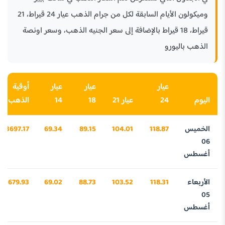
وميكولون الأيام السابقة لكل من جرام الذهب عيار 24 قيراط، 21
قيراط، 18 قيراط بالإضافة إلى سعر الجنيه الذهب، وسعر اونصة
الذهب باليورو
عيار
عيار
عيار
أوقية
اليوم
24
عيار 21
18
14
الذهب
الخميس
118.87
104.01
89.15
69.34
3697.17
06
أغسطس
الأربعاء
118.31
103.52
88.73
69.02
3679.93
05
أغسطس