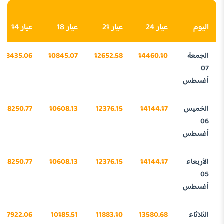
اليوم
عيار 24
عيار 21
عيار 18
عيار 14
الجمعة
14460.10
12652.58
10845.07
8435.06
07
أغسطس
الخميس
14144.17
12376.15
10608.13
8250.77
06
أغسطس
الأربعاء
14144.17
12376.15
10608.13
8250.77
05
أغسطس
الثلاثاء
13580.68
11883.10
10185.51
7922.06