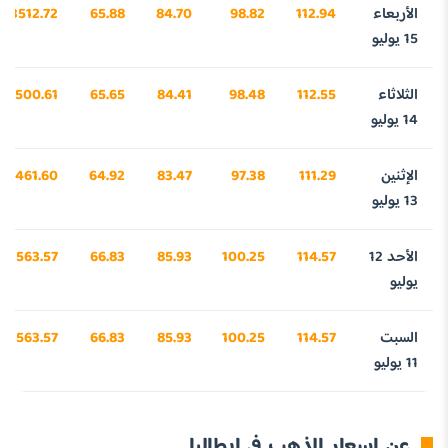
الأربعاء
112.94
98.82
84.70
65.88
3512.72
15 يوليو
الثلاثاء
112.55
98.48
84.41
65.65
3500.61
14 يوليو
الإثنين
111.29
97.38
83.47
64.92
3461.60
13 يوليو
الأحد 12
114.57
100.25
85.93
66.83
3563.57
يوليو
السبت
114.57
100.25
85.93
66.83
3563.57
11 يوليو
عن اسعار الذهب في إيطاليا