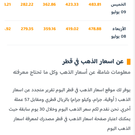
الخميس
483.81
423.33
362.86
282.22
048.21
09 يوليو
الأربعاء
478.88
419.02
359.16
279.35
94.92
08 يوليو
عن اسعار الذهب في قطر
معلومات شاملة عن أسعار الذهب وكل ما تحتاج معرفته
يوفر لك موقع اسعار الذهب في قطر اليوم تقرير متجدد عن اسعار
الذهب ( أوقية، جرام، وكيلو جرام) بالريال قطري ومقابل 57 عملة
أخري. نحن نقدم لكم سعر الذهب اليوم وخلال 30 يوم سابقة حيث
يمكنك اعتبار صفحة اسعار الذهب في قطر مصدرك لمعرفة اسعار
الذهب اليوم