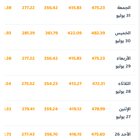
الجمعة
475.23
415.83
356.42
277.22
781.38
31 يوليو
الخميس
482.39
422.09
361.79
281.39
03.93
30 يوليو
الأربعاء
475.23
415.83
356.42
277.22
781.38
29 يوليو
الثلاثاء
472.31
413.27
354.23
275.52
90.54
28 يوليو
الإثنين
478.99
419.12
359.24
279.41
98.33
27 يوليو
الأحد 26
475.60
416.15
356.70
277.43
792.73