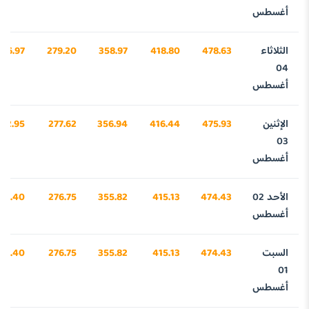
أغسطس
الثلاثاء
478.63
418.80
358.97
279.20
886.97
04
أغسطس
الإثنين
475.93
416.44
356.94
277.62
02.95
03
أغسطس
الأحد 02
474.43
415.13
355.82
276.75
56.40
أغسطس
السبت
474.43
415.13
355.82
276.75
56.40
01
أغسطس