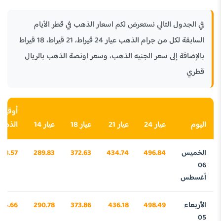
في الجدول التالي نستعرض لكم اسعار الذهب في قطر الأيام
السابقة لكل من جرام الذهب عيار 24 قيراط، 21 قيراط، 18 قيراط
بالإضافة إلى سعر الجنيه الذهب، وسعر اونصة الذهب بالريال
قطري
أوقية
اليوم
عيار 24
عيار 21
عيار 18
عيار 14
الذهب
الخميس
496.84
434.74
372.63
289.83
453.57
06
أغسطس
الأربعاء
498.49
436.18
373.86
290.78
04.66
05