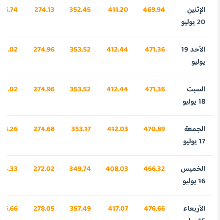
الإثنين
469.94
411.20
352.45
274.13
616.74
20 يوليو
الأحد 19
471.36
412.44
353.52
274.96
661.02
يوليو
السبت
471.36
412.44
353.52
274.96
661.02
18 يوليو
الجمعة
470.89
412.03
353.17
274.68
46.26
17 يوليو
الخميس
466.32
408.03
349.74
272.02
04.33
16 يوليو
الأربعاء
476.66
417.07
357.49
278.05
25.66