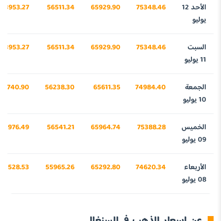
الأحد 12
75348.46
65929.90
56511.34
43953.27
يوليو
السبت
75348.46
65929.90
56511.34
43953.27
11 يوليو
الجمعة
74984.40
65611.35
56238.30
43740.90
10 يوليو
الخميس
75388.28
65964.74
56541.21
43976.49
09 يوليو
الأربعاء
74620.34
65292.80
55965.26
43528.53
08 يوليو