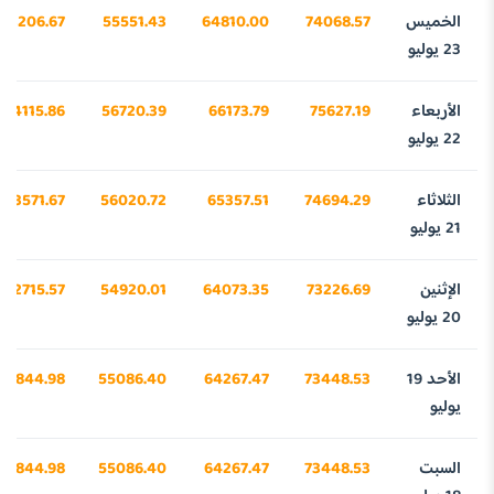
الخميس
74068.57
64810.00
55551.43
43206.67
23 يوليو
الأربعاء
75627.19
66173.79
56720.39
44115.86
22 يوليو
الثلاثاء
74694.29
65357.51
56020.72
43571.67
21 يوليو
الإثنين
73226.69
64073.35
54920.01
42715.57
20 يوليو
الأحد 19
73448.53
64267.47
55086.40
42844.98
يوليو
السبت
73448.53
64267.47
55086.40
42844.98