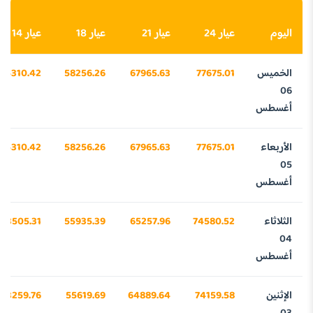
اليوم
عيار 24
عيار 21
عيار 18
عيار 14
الخميس
77675.01
67965.63
58256.26
45310.42
06
أغسطس
الأربعاء
77675.01
67965.63
58256.26
45310.42
05
أغسطس
الثلاثاء
74580.52
65257.96
55935.39
43505.31
04
أغسطس
الإثنين
74159.58
64889.64
55619.69
43259.76