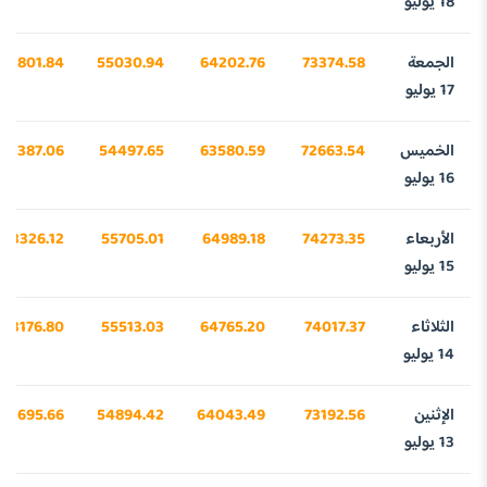
18 يوليو
الجمعة
73374.58
64202.76
55030.94
42801.84
17 يوليو
الخميس
72663.54
63580.59
54497.65
42387.06
16 يوليو
الأربعاء
74273.35
64989.18
55705.01
43326.12
15 يوليو
الثلاثاء
74017.37
64765.20
55513.03
43176.80
14 يوليو
الإثنين
73192.56
64043.49
54894.42
42695.66
13 يوليو