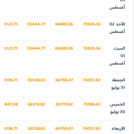
03
أغسطس
الأحد 02
73926.36
64685.56
55444.77
43123.71
أغسطس
السبت
73926.36
64685.56
55444.77
43123.71
01
أغسطس
الجمعة
74051.50
64795.07
55538.63
43196.71
31 يوليو
الخميس
75166.43
65770.62
56374.82
43847.08
30 يوليو
الأربعاء
74051.50
64795.07
55538.63
43196.71