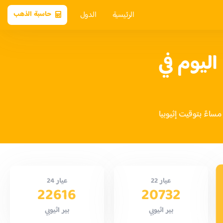
الرئيسية
الدول
حاسبة الذهب
ليوم في
عيار 22
عيار 24
22616
20732
بير اثيوبي
بير اثيوبي