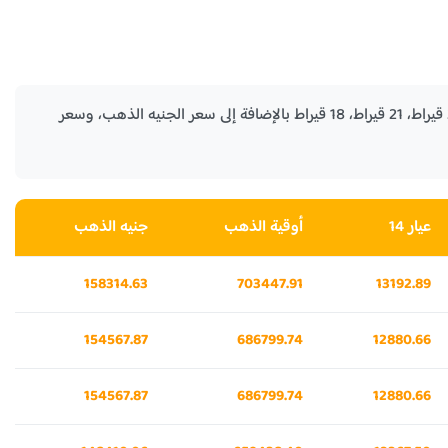
في الجدول التالي نستعرض لكم اسعار الذهب في إثيوبيا الأيام السابقة لكل من جرام الذهب عيار 24 قيراط، 21 قيراط، 18 قيراط بالإضافة إلى سعر الجنيه الذهب، وسعر
عيار 14
أوقية الذهب
جنيه الذهب
158314.63
703447.91
13192.89
154567.87
686799.74
12880.66
154567.87
686799.74
12880.66