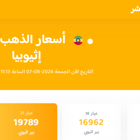
شر
أسعار الذهب ا
إثيوبيا
التاريخ الآن الجمعة 2026-08-07 الساعة 11:13 مساءً بتوقيت إثيوبيا
عيار 21
عيار 18
19789
16962
بير اثيوبي
بير اثيوبي