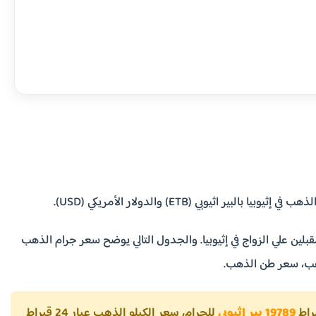
بي (ETB) والدولار الأمريكي (USD).
بلين علي الزواج في إثيوبيا. والجدول التالي يوضح سعر جرام الذهب
19789 بير اثيوبي
للجرام، سعر الكيلو الذهب عيار 24 قيراط