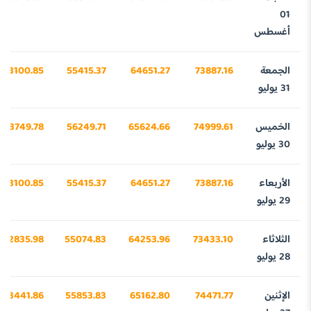
01
أغسطس
الجمعة
73887.16
64651.27
55415.37
43100.85
31 يوليو
الخميس
74999.61
65624.66
56249.71
43749.78
30 يوليو
الأربعاء
73887.16
64651.27
55415.37
43100.85
29 يوليو
الثلاثاء
73433.10
64253.96
55074.83
42835.98
28 يوليو
الإثنين
74471.77
65162.80
55853.83
43441.86