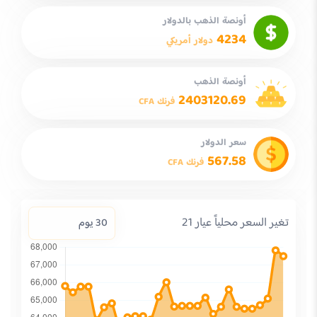
أونصة الذهب بالدولار
4234
دولار أمريكي
أونصة الذهب
2403120.69
فرنك CFA
سعر الدولار
567.58
فرنك CFA
تغير السعر محلياً عيار 21