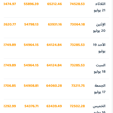
الثلاثاء
74528.53
65212.46
55896.39
43474.97
21 يوليو
الإثنين
73064.18
63931.16
54798.13
42620.77
20 يوليو
الأحد 19
73285.53
64124.84
54964.15
42749.89
يوليو
السبت
73285.53
64124.84
54964.15
42749.89
18 يوليو
الجمعة
73211.75
64060.28
54908.81
42706.85
17 يوليو
الخميس
72502.28
63439.49
54376.71
42292.99
16 يوليو