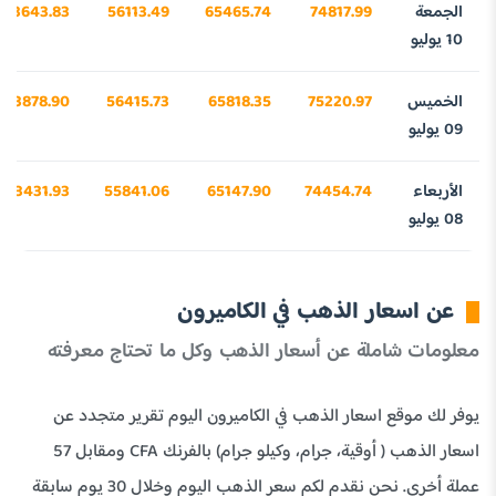
الجمعة
74817.99
65465.74
56113.49
43643.83
10 يوليو
الخميس
75220.97
65818.35
56415.73
43878.90
09 يوليو
الأربعاء
74454.74
65147.90
55841.06
43431.93
08 يوليو
عن اسعار الذهب في الكاميرون
معلومات شاملة عن أسعار الذهب وكل ما تحتاج معرفته
يوفر لك موقع اسعار الذهب في الكاميرون اليوم تقرير متجدد عن
اسعار الذهب ( أوقية، جرام، وكيلو جرام) بالفرنك CFA ومقابل 57
عملة أخري. نحن نقدم لكم سعر الذهب اليوم وخلال 30 يوم سابقة