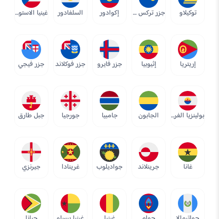
توكيلاو
جزر تركس وكايكوس
إكوادور
السلفادور
غينيا الاستوائية
إريتريا
إثيوبيا
جزر فايرو
جزر فوكلاند
جزر فيجي
بولينزيا الفرنسية
الجابون
جامبيا
جورجيا
جبل طارق
غانا
جرينلاند
جواديلوب
غرينادا
جيرنزي
جواتيمالا
جوام
غينيا
غينيا بيساو
جيانا