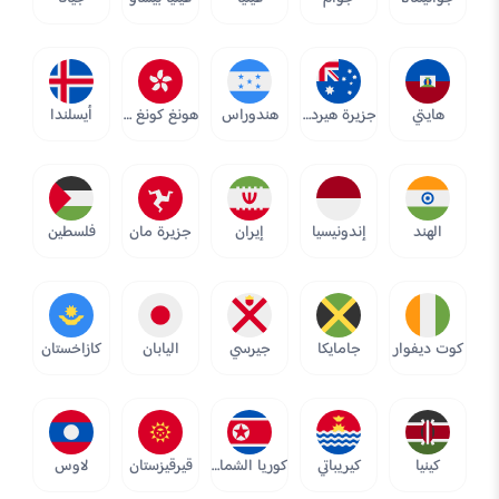
هايتي
جزيرة هيرد وجزر ماكدونالد
هندوراس
هونغ كونغ SAR
أيسلندا
الهند
إندونيسيا
إيران
جزيرة مان
فلسطين
كوت ديفوار
جامايكا
جيرسي
اليابان
كازاخستان
كينيا
كيريباتي
كوريا الشمالية
قيرقيزستان
لاوس