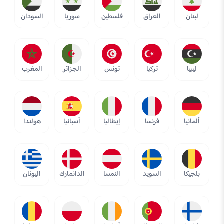
لبنان
العراق
فلسطين
سوريا
السودان
ليبيا
تركيا
تونس
الجزائر
المغرب
ألمانيا
فرنسا
إيطاليا
أسبانيا
هولندا
بلجيكا
السويد
النمسا
الدانمارك
اليونان