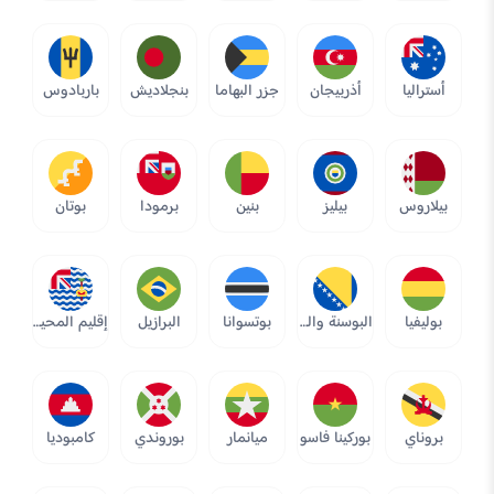
أستراليا
أذربيجان
جزر البهاما
بنجلاديش
باربادوس
بيلاروس
بيليز
بنين
برمودا
بوتان
بوليفيا
البوسنة والهرسك
بوتسوانا
البرازيل
إقليم المحيط الهندي البريطاني
بروناي
بوركينا فاسو
ميانمار
بوروندي
كامبوديا