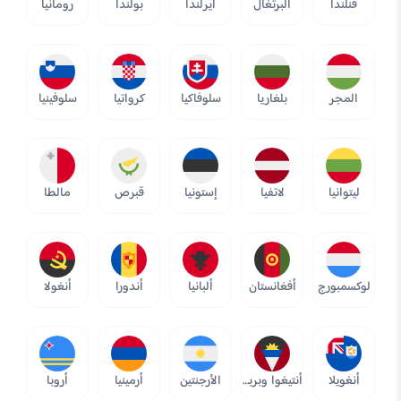
فنلندا
البرتغال
أيرلندا
بولندا
رومانيا
المجر
بلغاريا
سلوفاكيا
كرواتيا
سلوفينيا
ليتوانيا
لاتفيا
إستونيا
قبرص
مالطا
لوكسمبورج
أفغانستان
ألبانيا
أندورا
أنغولا
أنغويلا
أنتيغوا وبربودا
الأرجنتين
أرمينيا
أروبا