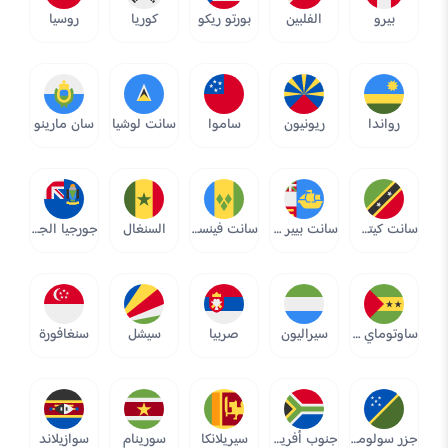
بيرو
الفلبين
بورتو ريكو
كوريا
روسيا
رواندا
ريونيون
ساموا
سانت لوشيا
سان مارينو
سانت كيتس ونيفيس
سانت بيير وميكولون
سانت فينسنت وجرينادينز
السنغال
جورجيا الجنوبية وجزر ساندويتش الجنوبية
ساوتوماي وبرينسيبا
سيراليون
صربيا
سيشل
سنغافورة
جزر سولومون
جنوب أفريقيا
سيريلانكا
سورينام
سوازيلاند