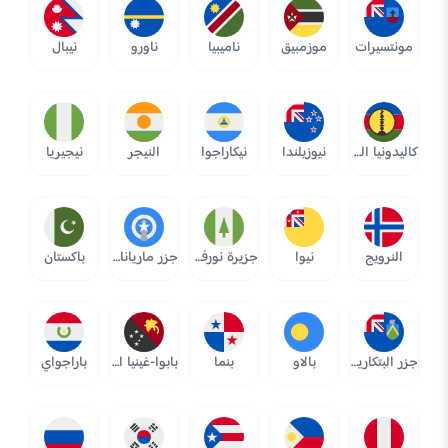
مونتسيرات
موزمبيق
ناميبيا
ناورو
نيبال
كاليدونيا الجديدة
نيوزيلندا
نيكاراجوا
النيجر
نيجيريا
النرويج
نيوا
جزيرة نورفوك
جزر ماريانا الشمالية
باكستان
جزر البتكارين
بالاو
بنما
بابوا-غينيا الجديدة
باراجواي