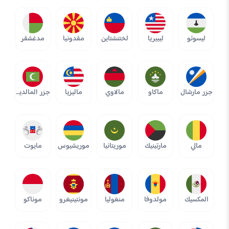
ليسوتو
ليبيريا
لختنشتاين
مقدونيا
مدغشقر
جزر مارشال
ماكاو
مالاوي
ماليزيا
جزر المالديف
مالي
مارتينيك
موريتانيا
موريشيوس
مايوت
المكسيك
مولدوفا
منغوليا
مونتينيغرو
موناكو