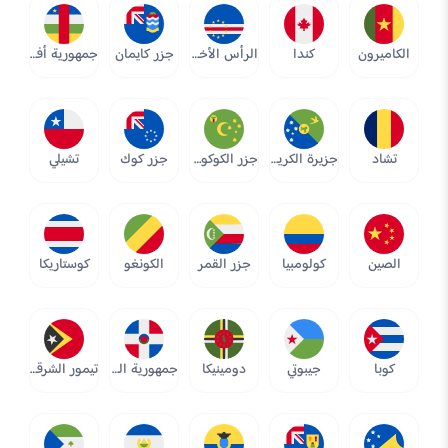
الكاميرون
كندا
الرأس الأخضر
جزر كايمان
جمهورية أفريقيا الوسطى
تشاد
جزيرة الكريسماس
جزر الكوكوس (كيلين)
جزر كوك
تشيلي
الصين
كولومبيا
جزر القمر
الكونغو
كوستاريكا
كوبا
جيبوتي
دومينيكا
جمهورية الدومينيكان
تيمور الشرقية