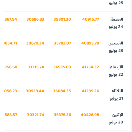
25 يوليو
الجمعة
40915.77
35801.30
30686.83
23867.54
24 يوليو
الخميس
40893.79
35782.07
30670.34
23854.71
23 يوليو
الأربعاء
41754.32
36535.03
31315.74
24356.68
22 يوليو
الثلاثاء
41239.26
36084.35
30929.44
24056.23
21 يوليو
الإثنين
40428.98
35375.36
30321.74
23583.57
20 يوليو