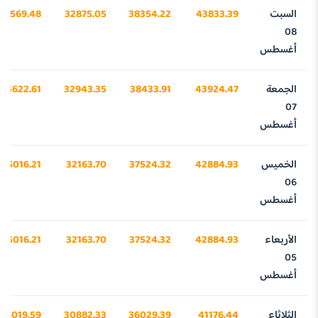
السبت
43833.39
38354.22
32875.05
25569.48
08
أغسطس
الجمعة
43924.47
38433.91
32943.35
25622.61
07
أغسطس
الخميس
42884.93
37524.32
32163.70
25016.21
06
أغسطس
الأربعاء
42884.93
37524.32
32163.70
25016.21
05
أغسطس
الثلاثاء
41176.44
36029.39
30882.33
24019.59