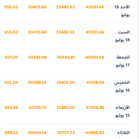
الأحد 19
40551.46
35482.53
30413.60
23655.02
يوليو
السبت
40551.46
35482.53
30413.60
23655.02
18 يوليو
الجمعة
40510.64
35446.81
30382.98
23631.20
17 يوليو
الخميس
40118.06
35103.30
30088.55
23402.20
16 يوليو
الأربعاء
41006.85
35881.00
30755.14
23920.66
15 يوليو
الثلاثاء
40865.52
35757.33
30649.14
23838.22