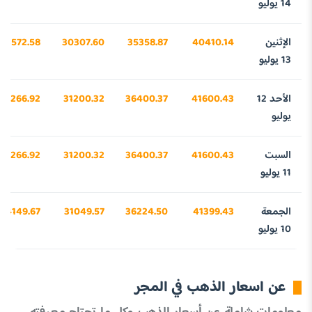
14 يوليو
الإثنين
40410.14
35358.87
30307.60
23572.58
13 يوليو
الأحد 12
41600.43
36400.37
31200.32
24266.92
يوليو
السبت
41600.43
36400.37
31200.32
24266.92
11 يوليو
الجمعة
41399.43
36224.50
31049.57
24149.67
10 يوليو
عن اسعار الذهب في المجر