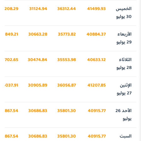
الخميس
41499.93
36312.44
31124.94
24208.29
30 يوليو
الأربعاء
40884.37
35773.82
30663.28
23849.21
29 يوليو
الثلاثاء
40633.12
35553.98
30474.84
23702.65
28 يوليو
الإثنين
41207.85
36056.87
30905.89
24037.91
27 يوليو
الأحد 26
40915.77
35801.30
30686.83
23867.54
يوليو
السبت
40915.77
35801.30
30686.83
23867.54