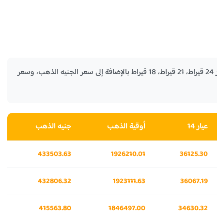
في الجدول التالي نستعرض لكم اسعار الذهب في كوستاريكا الأيام السابقة لكل من جرام الذهب عيار 24 قيراط، 21 قيراط، 18 قيراط بالإضافة إلى سعر الجنيه الذهب، وسعر
عيار 14
أوقية الذهب
جنيه الذهب
433503.63
1926210.01
36125.30
432806.32
1923111.63
36067.19
415563.80
1846497.00
34630.32