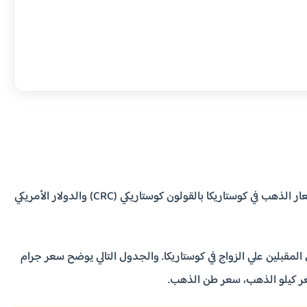
مرحبا بكم في صفحة اسعار الذهب في كوستاريكا اليوم. حيث تعرض الصفحة تقرير مفصل عن اسعار الذهب في كوستاريكا بالقولون كوستاريكي (CRC) والدولار الأمريكي
لمقبلين علي الزواج في كوستاريكا. والجدول التالي يوضح سعر جرام