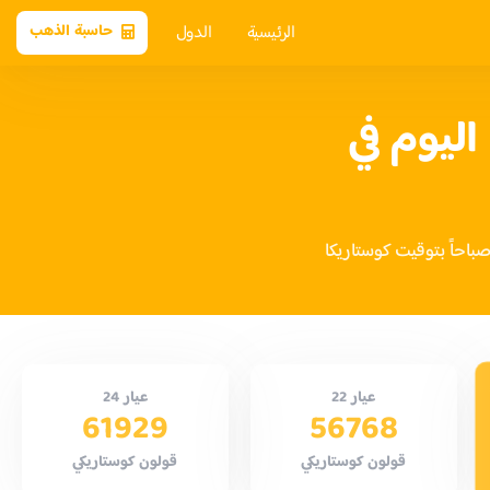
الرئيسية
الدول
حاسبة الذهب
ليوم في
عيار 22
عيار 24
61929
56768
قولون كوستاريكي
قولون كوستاريكي