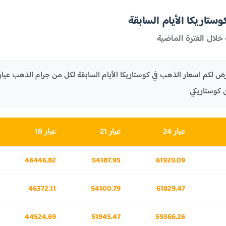
تاريكا الأيام السابقة
خلال الفترة الماضية
 كوستاريكي
عيار 24
عيار 21
عيار 18
46446.82
54187.95
61929.09
46372.11
54100.79
61829.47
44524.69
51945.47
59366.26