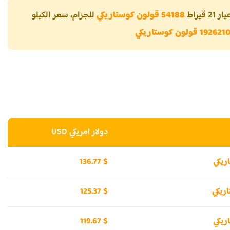
قيراط
54188 قولون كوستاريكي
للجرام، سعر الكيلو
192621 قولون كوستاريكي
دولار امريكي USD
136.77 $
125.37 $
119.67 $