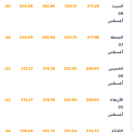
السبت
377.28
330.12
282.96
220.08
734.60
08
أغسطس
الجمعة
377.98
330.73
283.48
220.49
756.46
07
أغسطس
الخميس
369.03
322.90
276.78
215.27
478.22
06
أغسطس
الأربعاء
369.03
322.90
276.78
215.27
478.22
05
أغسطس
الثلاثاء
354.33
310.04
265.75
206.69
20.94