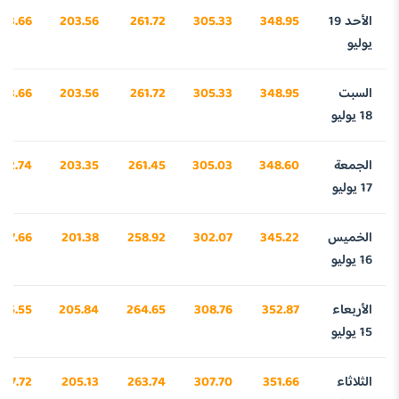
الأحد 19
348.95
305.33
261.72
203.56
53.66
يوليو
السبت
348.95
305.33
261.72
203.56
53.66
18 يوليو
الجمعة
348.60
305.03
261.45
203.35
42.74
17 يوليو
الخميس
345.22
302.07
258.92
201.38
737.66
16 يوليو
الأربعاء
352.87
308.76
264.65
205.84
975.55
15 يوليو
الثلاثاء
351.66
307.70
263.74
205.13
937.72