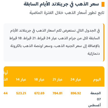
سعر الذهب في جرينلاند الأيام السابقة
تابع تطور أسعار الذهب خلال الفترة الماضية
في الجدول التالي نستعرض لكم اسعار الذهب في جرينلاند الأيام
السابقة لكل من جرام الذهب عيار 24 قيراط، 21 قيراط، 18 قيراط
بالإضافة إلى سعر الجنيه الذهب، وسعر اونصة الذهب بالكرونة
دنماركية
أوقية
اليوم
عيار 24
عيار 21
عيار 18
عيار 14
الذه
الجمعة
896.92
784.81
672.69
523.21
97.44
07
أغسطس