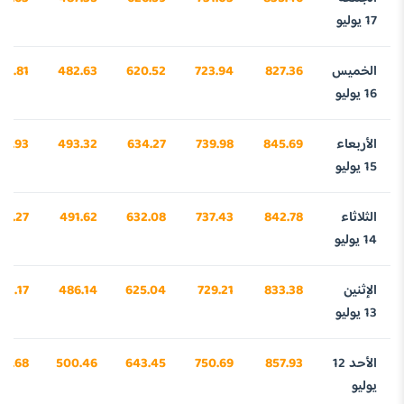
17 يوليو
الخميس
827.36
723.94
620.52
482.63
33.81
16 يوليو
الأربعاء
845.69
739.98
634.27
493.32
03.93
15 يوليو
الثلاثاء
842.78
737.43
632.08
491.62
13.27
14 يوليو
الإثنين
833.38
729.21
625.04
486.14
21.17
13 يوليو
الأحد 12
857.93
750.69
643.45
500.46
84.68
يوليو