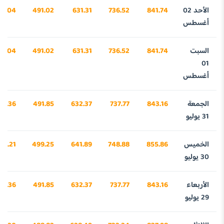
الأحد 02
841.74
736.52
631.31
491.02
81.04
أغسطس
السبت
841.74
736.52
631.31
491.02
81.04
01
أغسطس
الجمعة
843.16
737.77
632.37
491.85
25.36
31 يوليو
الخميس
855.86
748.88
641.89
499.25
20.21
30 يوليو
الأربعاء
843.16
737.77
632.37
491.85
25.36
29 يوليو