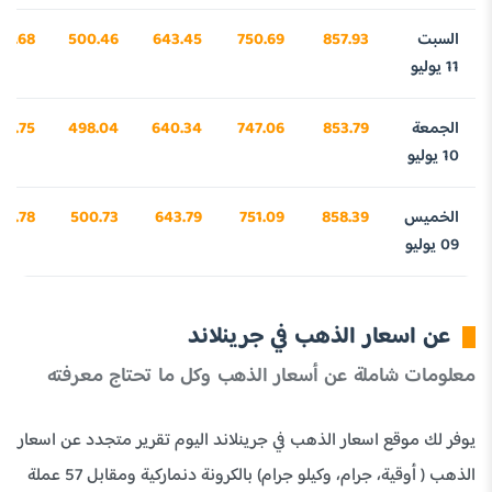
السبت
857.93
750.69
643.45
500.46
84.68
11 يوليو
الجمعة
853.79
747.06
640.34
498.04
55.75
10 يوليو
الخميس
858.39
751.09
643.79
500.73
98.78
09 يوليو
عن اسعار الذهب في جرينلاند
معلومات شاملة عن أسعار الذهب وكل ما تحتاج معرفته
يوفر لك موقع اسعار الذهب في جرينلاند اليوم تقرير متجدد عن اسعار
الذهب ( أوقية، جرام، وكيلو جرام) بالكرونة دنماركية ومقابل 57 عملة