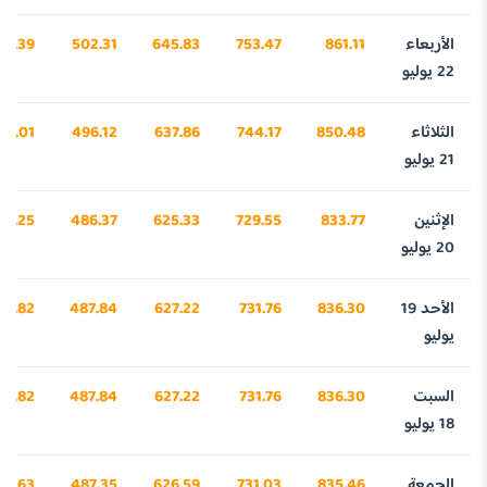
الأربعاء
861.11
753.47
645.83
502.31
83.39
22 يوليو
الثلاثاء
850.48
744.17
637.86
496.12
53.01
21 يوليو
الإثنين
833.77
729.55
625.33
486.37
33.25
20 يوليو
الأحد 19
836.30
731.76
627.22
487.84
11.82
يوليو
السبت
836.30
731.76
627.22
487.84
11.82
18 يوليو
الجمعة
835.46
731.03
626.59
487.35
85.63