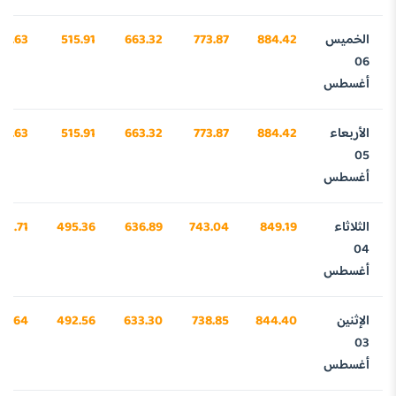
الخميس
884.42
773.87
663.32
515.91
08.63
06
أغسطس
الأربعاء
884.42
773.87
663.32
515.91
08.63
05
أغسطس
الثلاثاء
849.19
743.04
636.89
495.36
12.71
04
أغسطس
الإثنين
844.40
738.85
633.30
492.56
63.64
03
أغسطس