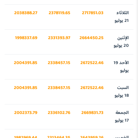
الثلاثاء
2717851.03
2378119.65
2038388.27
10
21 يوليو
الإثنين
2664450.25
2331393.97
1998337.69
65
20 يوليو
الأحد 19
2672522.46
2338457.15
2004391.85
44
يوليو
السبت
2672522.46
2338457.15
2004391.85
44
18 يوليو
الجمعة
2669831.73
2336102.76
2002373.79
84
17 يوليو
الخميس
2643959.26
2313464.35
1982969.44
57