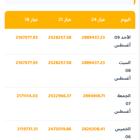
اليوم
عيار 24
عيار 21
عيار 18
عيار
الأحد 09
2889437.23
2528257.58
2167077.93
05
أغسطس
السبت
2889437.23
2528257.58
2167077.93
05
08
أغسطس
الجمعة
2894818.71
2532966.37
2171114.03
25
07
أغسطس
الخميس
2826308.41
2473019.86
2119731.31
91
06