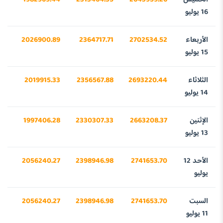
16 يوليو
الأربعاء
2702534.52
2364717.71
2026900.89
47
15 يوليو
الثلاثاء
2693220.44
2356567.88
2019915.33
25
14 يوليو
الإثنين
2663208.37
2330307.33
1997406.28
22
13 يوليو
الأحد 12
2741653.70
2398946.98
2056240.27
99
يوليو
السبت
2741653.70
2398946.98
2056240.27
99
11 يوليو