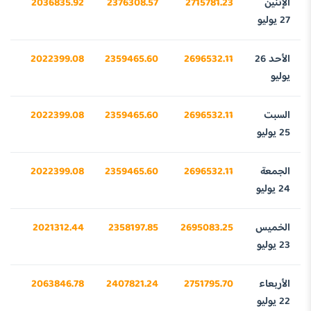
الإثنين
2715781.23
2376308.57
2036835.92
72
27 يوليو
الأحد 26
2696532.11
2359465.60
2022399.08
07
يوليو
السبت
2696532.11
2359465.60
2022399.08
07
25 يوليو
الجمعة
2696532.11
2359465.60
2022399.08
07
24 يوليو
الخميس
2695083.25
2358197.85
2021312.44
90
23 يوليو
الأربعاء
2751795.70
2407821.24
2063846.78
16
22 يوليو