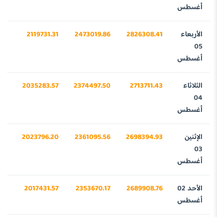
أغسطس
الأربعاء
2826308.41
2473019.86
2119731.31
91
05
أغسطس
الثلاثاء
2713711.43
2374497.50
2035283.57
33
04
أغسطس
الإثنين
2698394.93
2361095.56
2023796.20
71
03
أغسطس
الأحد 02
2689908.76
2353670.17
2017431.57
44
أغسطس