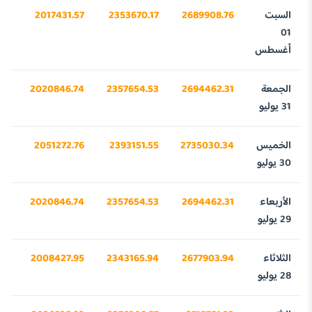
السبت
2689908.76
2353670.17
2017431.57
44
01
أغسطس
الجمعة
2694462.31
2357654.53
2020846.74
68
31 يوليو
الخميس
2735030.34
2393151.55
2051272.76
37
30 يوليو
الأربعاء
2694462.31
2357654.53
2020846.74
68
29 يوليو
الثلاثاء
2677903.94
2343165.94
2008427.95
63
28 يوليو