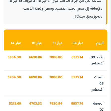
السابقة لكل من جرام الذهب عيار 24 قيراط، 21 قيراط، 18 قيراط
بالإضافة إلى سعر الجنيه الذهب، وسعر اونصة الذهب
بالموزمبيق ميتيكال
اليوم
عيار 24
عيار 21
عيار 18
عيار 14
الأحد 09
8921.14
7806.00
6690.86
5204.00
أغسطس
السبت
8921.14
7806.00
6690.86
5204.00
08
أغسطس
الجمعة
8937.76
7820.54
6703.32
5213.69
07