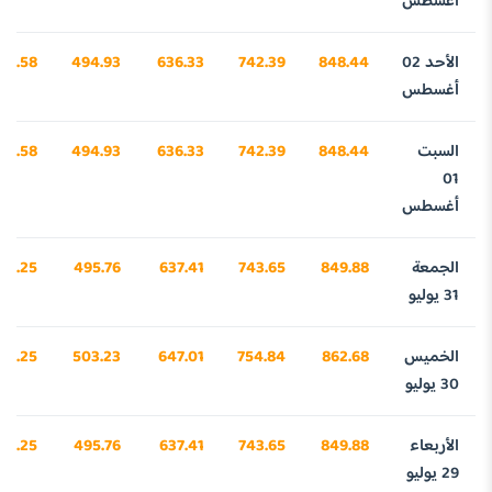
أغسطس
الأحد 02
848.44
742.39
636.33
494.93
89.58
أغسطس
السبت
848.44
742.39
636.33
494.93
89.58
01
أغسطس
الجمعة
849.88
743.65
637.41
495.76
34.25
31 يوليو
الخميس
862.68
754.84
647.01
503.23
32.25
30 يوليو
الأربعاء
849.88
743.65
637.41
495.76
34.25
29 يوليو