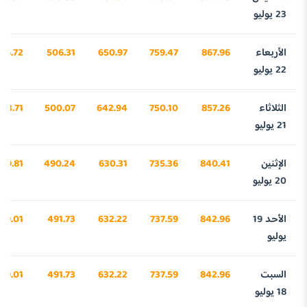
23 يوليو
الأربعاء
867.96
759.47
650.97
506.31
96.72
22 يوليو
الثلاثاء
857.26
750.10
642.94
500.07
63.71
21 يوليو
الإثنين
840.41
735.36
630.31
490.24
39.81
20 يوليو
الأحد 19
842.96
737.59
632.22
491.73
19.01
يوليو
السبت
842.96
737.59
632.22
491.73
19.01
18 يوليو