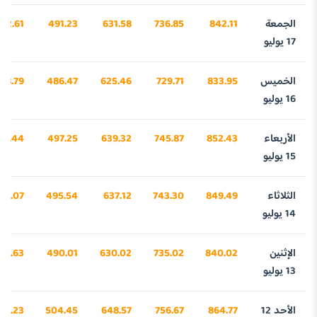
الجمعة
842.11
736.85
631.58
491.23
92.61
17 يوليو
الخميس
833.95
729.71
625.46
486.47
38.79
16 يوليو
الأربعاء
852.43
745.87
639.32
497.25
13.44
15 يوليو
الثلاثاء
849.49
743.30
637.12
495.54
22.07
14 يوليو
الإثنين
840.02
735.02
630.02
490.01
27.63
13 يوليو
الأحد 12
864.77
756.67
648.57
504.45
97.23