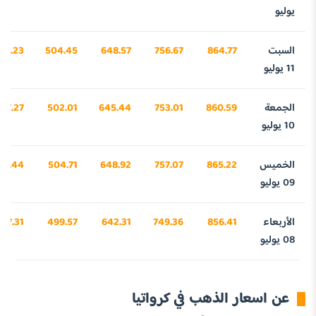
يوليو
السبت
864.77
756.67
648.57
504.45
97.23
11 يوليو
الجمعة
860.59
753.01
645.44
502.01
67.27
10 يوليو
الخميس
865.22
757.07
648.92
504.71
11.44
09 يوليو
الأربعاء
856.41
749.36
642.31
499.57
37.31
08 يوليو
عن اسعار الذهب في كرواتيا