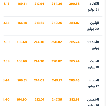
الثلاثاء
290.58
254.26
217.94
169.51
038.13
21 يوليو
الإثنين
284.87
249.26
213.65
166.18
860.55
20 يوليو
الأحد 19
285.74
250.02
214.30
166.68
887.39
يوليو
السبت
285.74
250.02
214.30
166.68
887.39
18 يوليو
الجمعة
285.45
249.77
214.09
166.51
878.44
17 يوليو
الخميس
282.68
247.35
212.01
164.90
792.40
16 يوليو