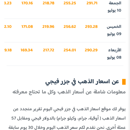
الجمعة
291.71
255.25
218.78
170.16
073.23
10 يوليو
الخميس
293.28
256.62
219.96
171.08
122.10
09 يوليو
الأربعاء
290.29
254.01
217.72
169.34
029.18
08 يوليو
عن اسعار الذهب في جزر فيجي
معلومات شاملة عن أسعار الذهب وكل ما تحتاج معرفته
يوفر لك موقع اسعار الذهب في جزر فيجي اليوم تقرير متجدد عن
اسعار الذهب ( أوقية، جرام، وكيلو جرام) بالدولار فيجي ومقابل 57
عملة أخري. نحن نقدم لكم سعر الذهب اليوم وخلال 30 يوم سابقة