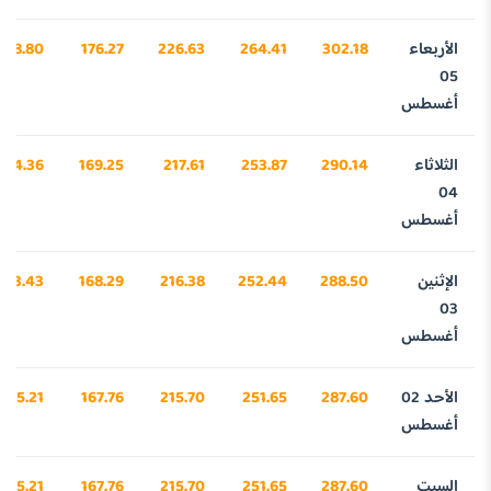
الأربعاء
302.18
264.41
226.63
176.27
398.80
05
أغسطس
الثلاثاء
290.14
253.87
217.61
169.25
024.36
04
أغسطس
الإثنين
288.50
252.44
216.38
168.29
973.43
03
أغسطس
الأحد 02
287.60
251.65
215.70
167.76
945.21
أغسطس
السبت
287.60
251.65
215.70
167.76
945.21