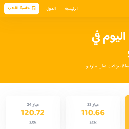
الرئيسية
الدول
حاسبة الذهب
ليوم في
عيار 22
عيار 24
120.72
110.66
يورو
يورو