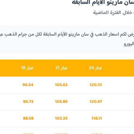
 مارينو الأيام السابقة
خلال الفترة الماضية
يورو
عيار 24
عيار 21
عيار 18
90.54
105.63
120.72
90.73
105.85
120.97
88.58
103.35
118.11