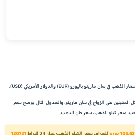
 باليورو (EUR) والدولار الأمريكي (USD).
 المقبلين علي الزواج في سان مارينو. والجدول التالي يوضح سعر
105.63 يورو
للجرام، سعر الكيلو الذهب عيار 24 قيراط
120721