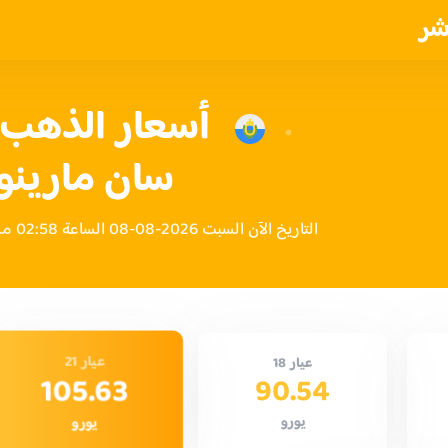
شر
أسعار الذهب ا
سان مارينو
التاريخ الآن السبت 2026-08-08 الساعة 02:58 مساءً بتوقيت سان مارينو
عيار 21
عيار 18
105.63
90.54
يورو
يورو