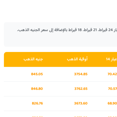
في الجدول التالي نستعرض لكم اسعار الذهب في سان مارينو الأيام السابقة لكل من جرام الذهب عيار 24 قيراط، 21 قيراط، 18 قيراط بالإضافة إلى سعر الجنيه الذهب،
عيار 14
أوقية الذهب
جنيه الذهب
845.05
3754.85
70.42
846.80
3762.65
70.57
826.76
3673.60
68.90