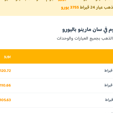
يار 24 قيراط
3755 يورو
 في سان مارينو باليورو
الذهب بجميع العيارات والوحدات
يورو
120.72 يورو
110.66 يورو
105.63 يورو