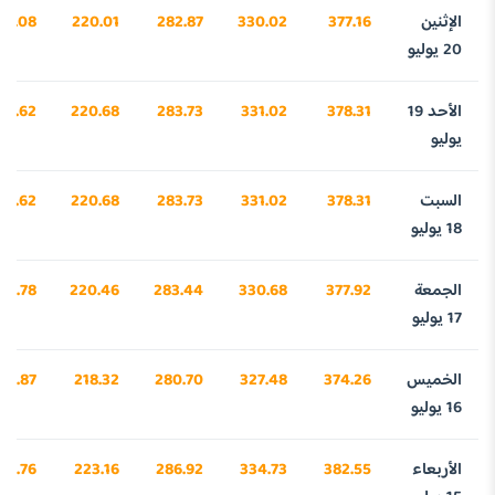
الإثنين
377.16
330.02
282.87
220.01
31.08
20 يوليو
الأحد 19
378.31
331.02
283.73
220.68
66.62
يوليو
السبت
378.31
331.02
283.73
220.68
66.62
18 يوليو
الجمعة
377.92
330.68
283.44
220.46
54.78
17 يوليو
الخميس
374.26
327.48
280.70
218.32
40.87
16 يوليو
الأربعاء
382.55
334.73
286.92
223.16
98.76