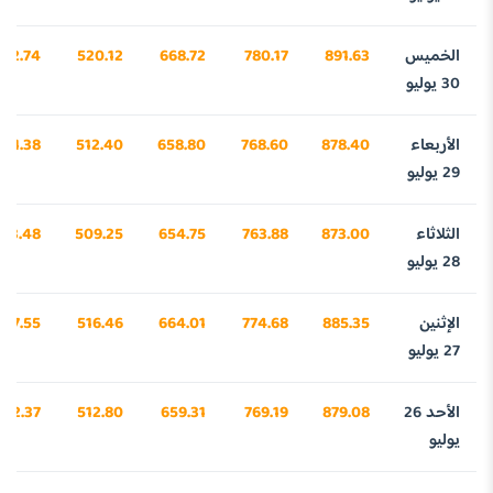
الخميس
891.63
780.17
668.72
520.12
732.74
30 يوليو
الأربعاء
878.40
768.60
658.80
512.40
321.38
29 يوليو
الثلاثاء
873.00
763.88
654.75
509.25
153.48
28 يوليو
الإثنين
885.35
774.68
664.01
516.46
537.55
27 يوليو
الأحد 26
879.08
769.19
659.31
512.80
342.37
يوليو