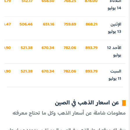
الثلاثاء
878.00
768.25
658.50
512.17
308.79
14 يوليو
الإثنين
868.21
759.69
651.16
506.46
04.47
13 يوليو
الأحد 12
893.79
782.06
670.34
521.38
799.90
يوليو
السبت
893.79
782.06
670.34
521.38
799.90
11 يوليو
عن اسعار الذهب في الصين
معلومات شاملة عن أسعار الذهب وكل ما تحتاج معرفته