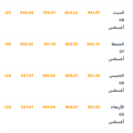
السبت
941.97
824.22
706.47
549.48
98.40
08
أغسطس
الجمعة
943.72
825.75
707.79
550.50
352.96
07
أغسطس
الخميس
921.39
806.21
691.04
537.47
658.28
06
أغسطس
الأربعاء
921.39
806.21
691.04
537.47
658.28
05
أغسطس