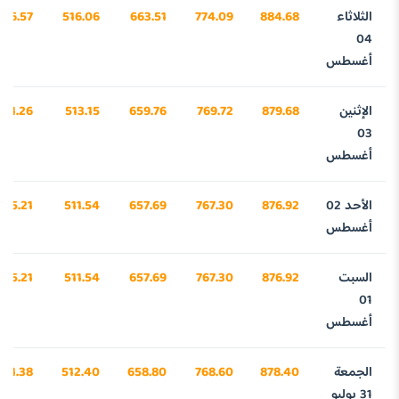
الثلاثاء
884.68
774.09
663.51
516.06
516.57
04
أغسطس
الإثنين
879.68
769.72
659.76
513.15
361.26
03
أغسطس
الأحد 02
876.92
767.30
657.69
511.54
275.21
أغسطس
السبت
876.92
767.30
657.69
511.54
275.21
01
أغسطس
الجمعة
878.40
768.60
658.80
512.40
321.38
31 يوليو