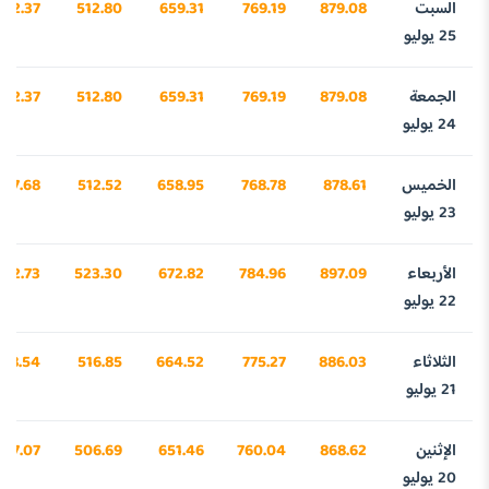
السبت
879.08
769.19
659.31
512.80
342.37
25 يوليو
الجمعة
879.08
769.19
659.31
512.80
342.37
24 يوليو
الخميس
878.61
768.78
658.95
512.52
327.68
23 يوليو
الأربعاء
897.09
784.96
672.82
523.30
902.73
22 يوليو
الثلاثاء
886.03
775.27
664.52
516.85
558.54
21 يوليو
الإثنين
868.62
760.04
651.46
506.69
017.07
20 يوليو