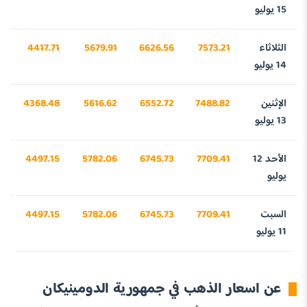
15 يوليو
الثلاثاء
7573.21
6626.56
5679.91
4417.71
0
14 يوليو
الإثنين
7488.82
6552.72
5616.62
4368.48
0
13 يوليو
الأحد 12
7709.41
6745.73
5782.06
4497.15
5
يوليو
السبت
7709.41
6745.73
5782.06
4497.15
5
11 يوليو
عن اسعار الذهب في جمهورية الدومينيكان