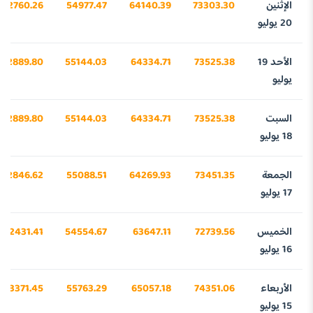
الإثنين
73303.30
64140.39
54977.47
42760.26
20 يوليو
الأحد 19
73525.38
64334.71
55144.03
42889.80
يوليو
السبت
73525.38
64334.71
55144.03
42889.80
18 يوليو
الجمعة
73451.35
64269.93
55088.51
42846.62
17 يوليو
الخميس
72739.56
63647.11
54554.67
42431.41
16 يوليو
الأربعاء
74351.06
65057.18
55763.29
43371.45
15 يوليو