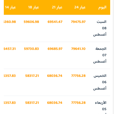
اليوم
عيار 24
عيار 21
عيار 18
عيار 14
السبت
79475.97
69541.47
59606.98
46360.98
08
أغسطس
الجمعة
79641.10
69685.97
59730.83
46457.31
07
أغسطس
الخميس
77756.28
68036.74
58317.21
45357.83
06
أغسطس
الأربعاء
77756.28
68036.74
58317.21
45357.83
05