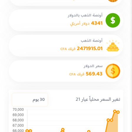
أونصة الذهب بالدولار
4341
دولار أمريكي
أونصة الذهب
2471915.01
فرنك CFA
سعر الدولار
569.43
فرنك CFA
تغير السعر محلياً عيار 21