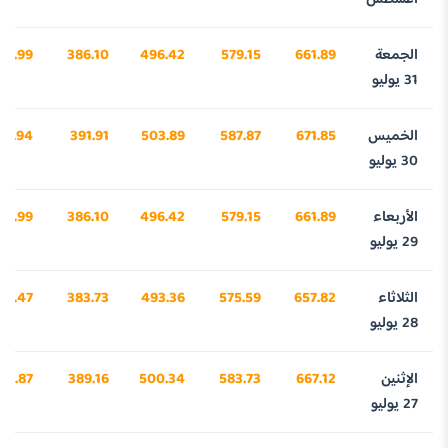
الجمعة
661.89
579.15
496.42
386.10
86.99
31 يوليو
الخميس
671.85
587.87
503.89
391.91
96.94
30 يوليو
الأربعاء
661.89
579.15
496.42
386.10
86.99
29 يوليو
الثلاثاء
657.82
575.59
493.36
383.73
60.47
28 يوليو
الإثنين
667.12
583.73
500.34
389.16
49.87
27 يوليو