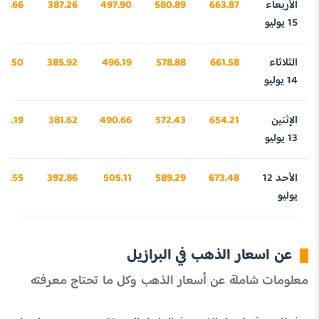
الأربعاء
663.87
580.89
497.90
387.26
48.66
15 يوليو
الثلاثاء
661.58
578.88
496.19
385.92
77.50
14 يوليو
الإثنين
654.21
572.43
490.66
381.62
48.19
13 يوليو
الأحد 12
673.48
589.29
505.11
392.86
47.55
يوليو
عن اسعار الذهب في البرازيل
معلومات شاملة عن أسعار الذهب وكل ما تحتاج معرفته