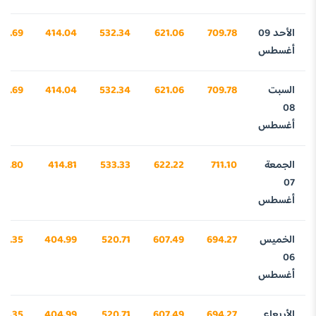
الأحد 09
709.78
621.06
532.34
414.04
76.69
أغسطس
السبت
709.78
621.06
532.34
414.04
76.69
08
أغسطس
الجمعة
711.10
622.22
533.33
414.81
17.80
07
أغسطس
الخميس
694.27
607.49
520.71
404.99
94.35
06
أغسطس
الأربعاء
694.27
607.49
520.71
404.99
94.35