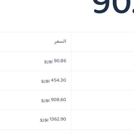
90
السعر
90.86 يورو
454.30 يورو
908.60 يورو
1362.90 يورو