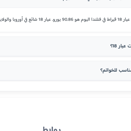
وبا والولايات المتحدة.
يار 18؟
روابط