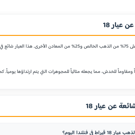
 عيار 18
عيار 18 قيراط يحتوي على 75% من الذهب الخالص و25% من المعا
ائعة عن عيار 18
يراط في فنلندا اليوم؟