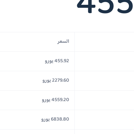
455
السعر
455.92 يورو
2279.60 يورو
4559.20 يورو
6838.80 يورو