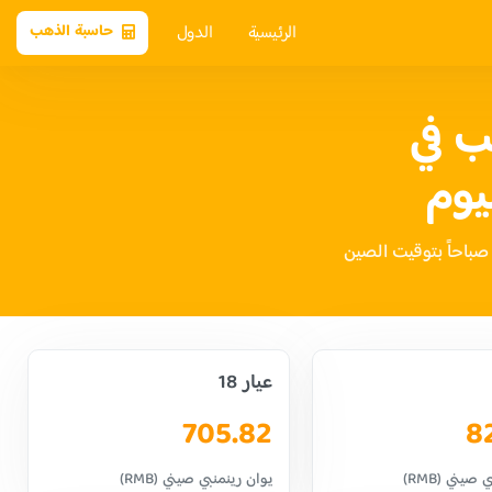
الرئيسية
الدول
حاسبة الذهب
 في
يوم
عيار 18
705.82
8
صيني (RMB)
يوان رينمنبي صيني (RMB)