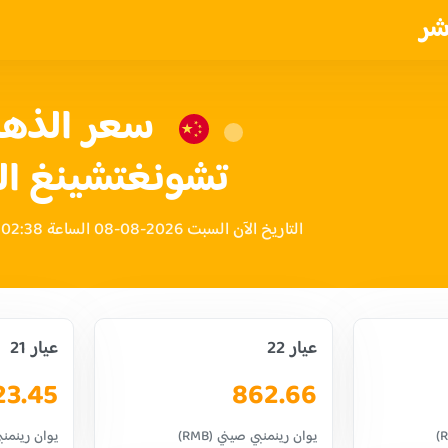
شر
سعر الذهب
تشونغتشينغ ال
التاريخ الآن السبت 2026-08-08 الساعة 02:38 صباحاً بتوقيت الصين
عيار 22
عيار 21
23.45
862.66
يوان رينمنبي صيني (RMB)
يوان رينمنبي 