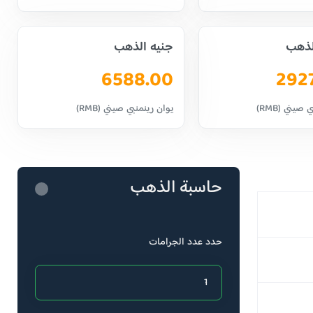
لذهب
جنيه الذهب
6588.00
292
صيني (RMB)
يوان رينمنبي صيني (RMB)
حاسبة الذهب
حدد عدد الجرامات