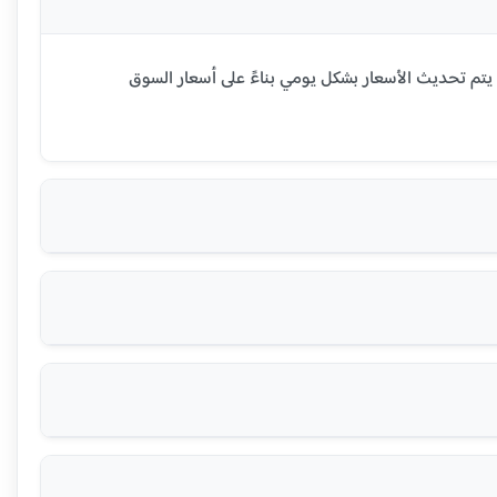
 جرام الذهب عيار 21 قيراط في تشونغتشينغ اليوم هو 823.45 يوان رينمنبي صيني (RMB). يتم تحديث الأسعار بشكل يومي بناءً على أسعار السوق