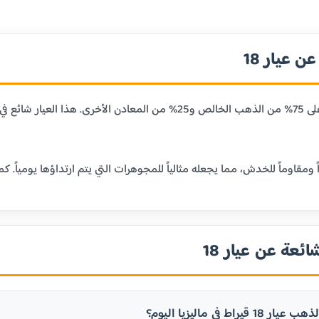
 عيار 18
عيار 18 قيراط يحتوي على 75% من الذهب الخالص و25% من المعا
ائعة عن عيار 18
يراط في ماليزيا اليوم؟