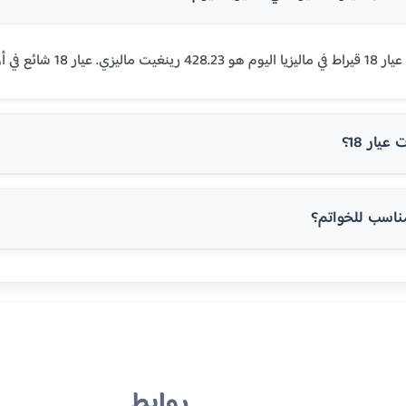
أوروبا والولايات المتحدة.
يار 18؟
روابط