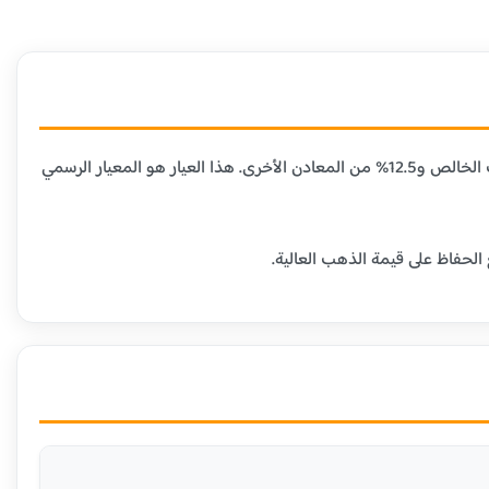
عيار 21 قيراط هو الأكثر شيوعاً في مصر ومعظم الدول العربية، حيث يحتوي على 87.5% من الذهب الخالص و12.5% من المعادن الأخرى. هذا العيار هو المعيار الرسمي