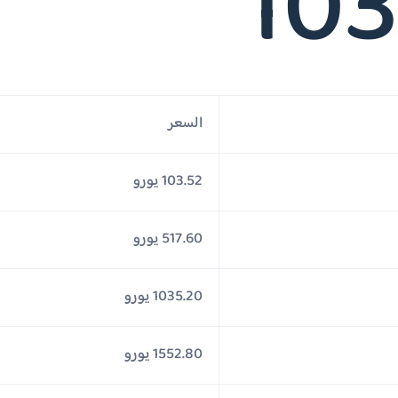
103
السعر
103.52 يورو
517.60 يورو
1035.20 يورو
1552.80 يورو