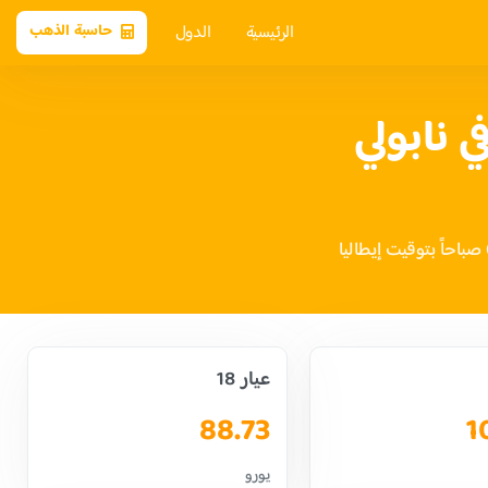
الرئيسية
الدول
حاسبة الذهب
نابولي
عيار 18
88.73
1
يورو