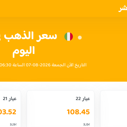
شر
سعر الذهب في 
اليوم
التاريخ الآن الجمعة 2026-08-07 الساعة 06:30 صباحاً بتوقيت إيطاليا
عيار 22
عيار 21
03.52
108.45
يورو
يورو