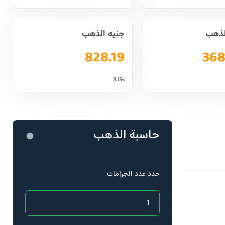
لذهب
جنيه الذهب
828.19
368
يورو
حاسبة الذهب
حدد عدد الجرامات