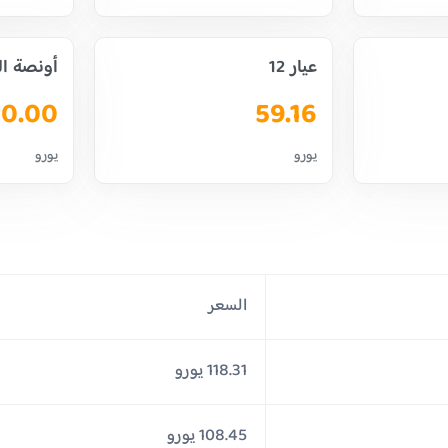
عيار 12
أونصة ا
0.00
59.16
يورو
يورو
السعر
118.31 يورو
108.45 يورو