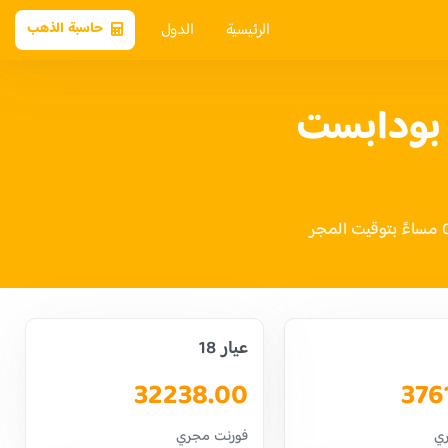
الرئيسية
الدول
حاسبة الذهب
بودابست
عيار 18
32238.00
376
ي
فورنت مجري