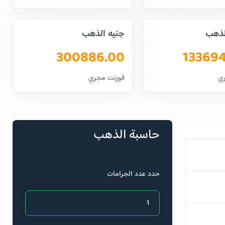
لذهب
جنيه الذهب
300886.00
13369
ي
فورنت مجري
حاسبة الذهب
حدد عدد الجرامات