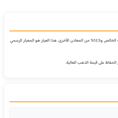
عيار 21 قيراط هو الأكثر شيوعاً في مصر ومعظم الدول العربية، حيث يحتوي على 87.5% من الذهب الخالص و12.5% من المعادن الأخرى. هذا العيار هو المعيار الرسمي