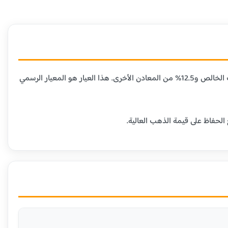
عيار 21 قيراط هو الأكثر شيوعاً في مصر ومعظم الدول العربية، حيث يحتوي على 87.5% من الذهب الخالص و12.5% من المعادن الأخرى. هذا العيار هو المعيار الرسمي