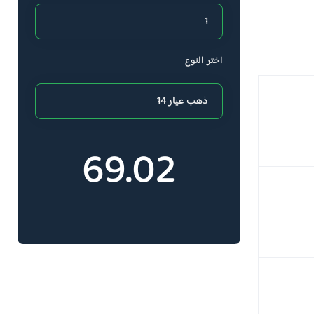
اختر النوع
69.02