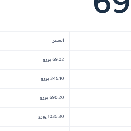
69
السعر
69.02 يورو
345.10 يورو
690.20 يورو
1035.30 يورو