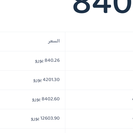
840
السعر
840.26 يورو
4201.30 يورو
8402.60 يورو
12603.90 يورو