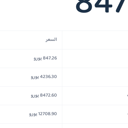
847
السعر
847.26 يورو
4236.30 يورو
8472.60 يورو
12708.90 يورو