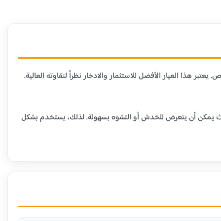
لمتاحة في السوق، حيث يحتوي على 99.9% من الذهب الخالص. يعتبر هذا العيار الأفضل للاستثمار والادخار نظراً لنقاوته العالية.
ومية، حيث يمكن أن يتعرض للخدش أو التشوه بسهولة. لذلك، يستخدم بشكل