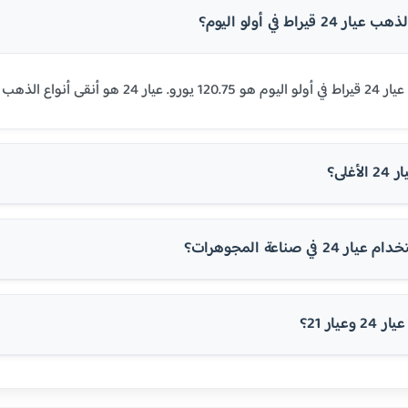
قيراط في أولو اليوم؟
ي على 99.9% من الذهب الخالص.
غلى؟
في صناعة المجوهرات؟
عيار 21؟