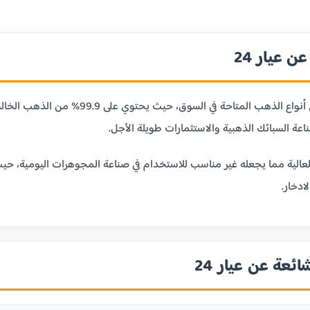
 عيار 24
عيار 24 قيراط هو أنقى أنواع الذهب ا
ر 24 بليونته العالية مما يجعله غير مناسب للاستخدام في صناعة المجوهرات الي
ادخار.
ائعة عن عيار 24