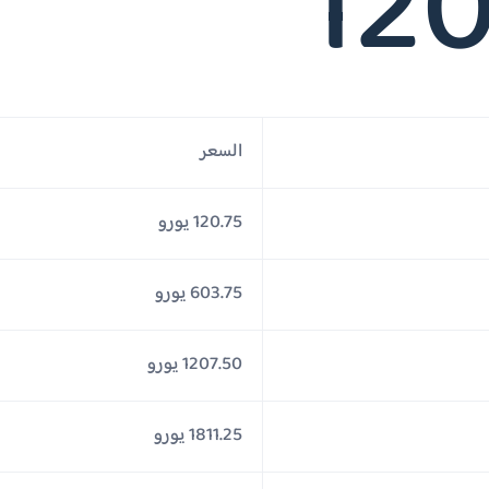
120
السعر
120.75 يورو
603.75 يورو
1207.50 يورو
1811.25 يورو