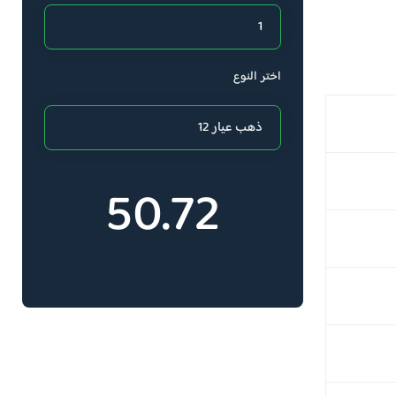
اختر النوع
50.72