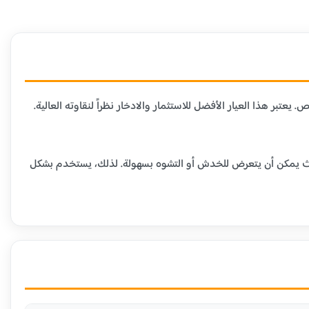
لمتاحة في السوق، حيث يحتوي على 99.9% من الذهب الخالص. يعتبر هذا العيار الأفضل للاستثمار والادخار نظراً لنقاوته العالية.
ومية، حيث يمكن أن يتعرض للخدش أو التشوه بسهولة. لذلك، يستخدم بشكل