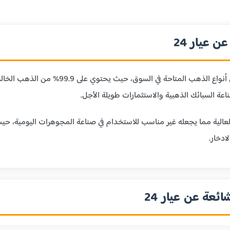
 عيار 24
عيار 24 قيراط هو أنقى أنواع الذهب ا
ر 24 بليونته العالية مما يجعله غير مناسب للاستخدام في صناعة المجوهرات الي
ادخار.
ائعة عن عيار 24