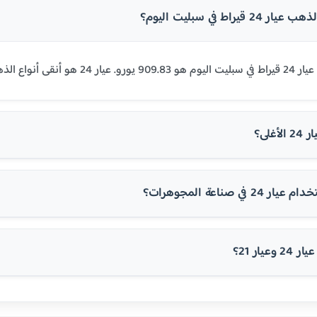
قيراط في سبليت اليوم؟
وي على 99.9% من الذهب الخالص.
غلى؟
في صناعة المجوهرات؟
عيار 21؟