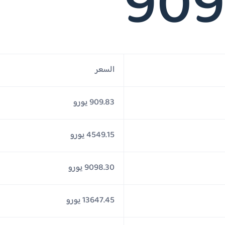
909
السعر
909.83 يورو
4549.15 يورو
9098.30 يورو
13647.45 يورو