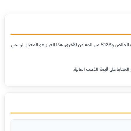
عيار 21 قيراط هو الأكثر شيوعاً في مصر ومعظم الدول العربية، حيث يحتوي على 87.5% من الذهب الخالص و12.5% من المعادن الأخرى. هذا العيار هو المعيار الرسمي