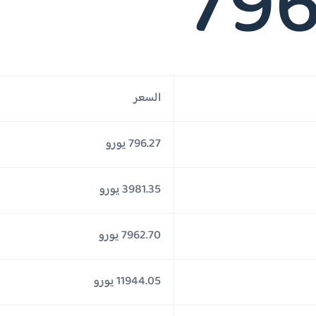
796
السعر
796.27 يورو
3981.35 يورو
7962.70 يورو
11944.05 يورو