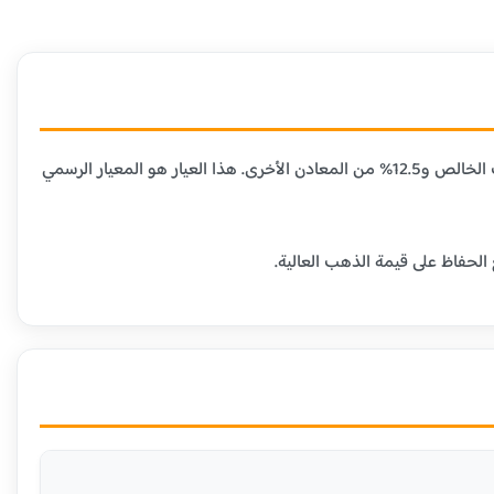
عيار 21 قيراط هو الأكثر شيوعاً في مصر ومعظم الدول العربية، حيث يحتوي على 87.5% من الذهب الخالص و12.5% من المعادن الأخرى. هذا العيار هو المعيار الرسمي