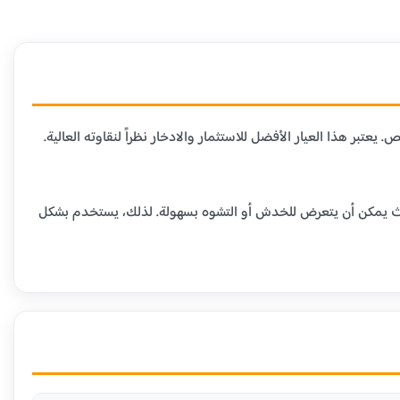
لمتاحة في السوق، حيث يحتوي على 99.9% من الذهب الخالص. يعتبر هذا العيار الأفضل للاستثمار والادخار نظراً لنقاوته العالية.
ومية، حيث يمكن أن يتعرض للخدش أو التشوه بسهولة. لذلك، يستخدم بشكل