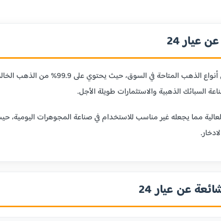
 عيار 24
عيار 24 قيراط هو أنقى أنواع الذهب ا
ر 24 بليونته العالية مما يجعله غير مناسب للاستخدام في صناعة المجوهرات الي
ادخار.
ائعة عن عيار 24