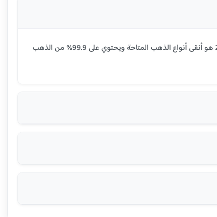
سعر جرام الذهب عيار 24 قيراط في بكين اليوم هو 921.68 يوان رينمنبي صيني (RMB). عيار 24 هو أنقى أنواع الذهب المتاحة ويحتوي على 99.9% من الذهب