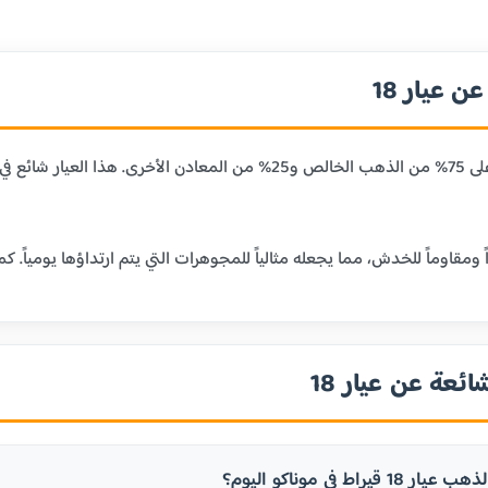
 عيار 18
عيار 18 قيراط يحتوي على 75% من الذهب الخالص و25% من المعا
ائعة عن عيار 18
يراط في موناكو اليوم؟