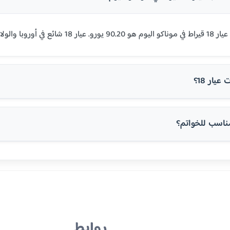
وبا والولايات المتحدة.
يار 18؟
روابط