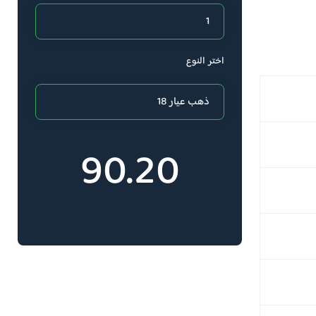
اختر النوع
90.20