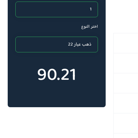
اختر النوع
90.21