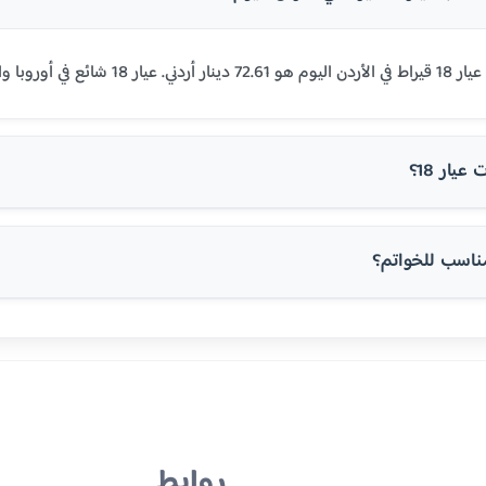
وروبا والولايات المتحدة.
يار 18؟
روابط