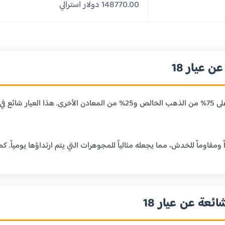
148770.00 دولار استرالي
 عيار 18
عيار 18 قيراط يحتوي على 75% من الذهب الخالص و25% من المعا
ائعة عن عيار 18