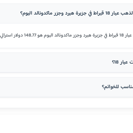
يرة هيرد وجزر ماكدونالد اليوم؟
 في أوروبا والولايات المتحدة.
يار 18؟