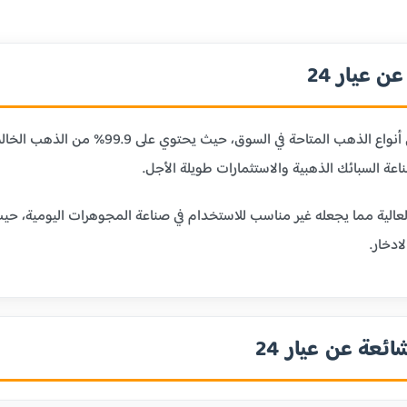
 عيار 24
عيار 24 قيراط هو أنقى أنواع الذهب ا
ر 24 بليونته العالية مما يجعله غير مناسب للاستخدام في صناعة المجوهرات الي
ادخار.
ائعة عن عيار 24