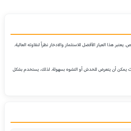
لمتاحة في السوق، حيث يحتوي على 99.9% من الذهب الخالص. يعتبر هذا العيار الأفضل للاستثمار والادخار نظراً لنقاوته العالية.
ومية، حيث يمكن أن يتعرض للخدش أو التشوه بسهولة. لذلك، يستخدم بشكل