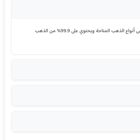
سعر جرام الذهب عيار 24 قيراط في جواتيمالا اليوم هو 1040 كوازال غواتيمالي. عيار 24 هو أنقى أنواع الذهب المتاحة ويحتوي على 99.9% من الذهب