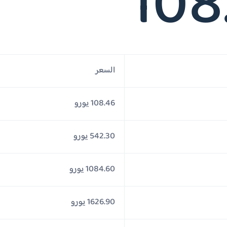
108
السعر
108.46 يورو
542.30 يورو
1084.60 يورو
1626.90 يورو