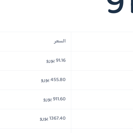
9
السعر
91.16 يورو
455.80 يورو
911.60 يورو
1367.40 يورو