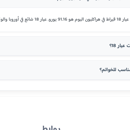
روبا والولايات المتحدة.
يار 18؟
روابط