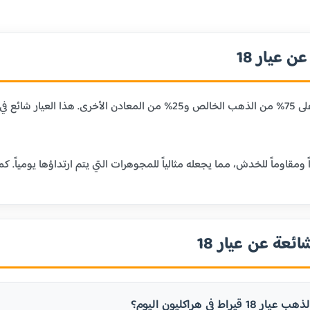
 عيار 18
عيار 18 قيراط يحتوي على 75% من الذهب الخالص و25% من المعا
ائعة عن عيار 18
راط في هراكليون اليوم؟