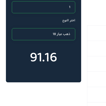
اختر النوع
91.16